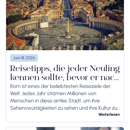
Juni 18, 2026
Reisetipps, die jeder Neuling
kennen sollte, bevor er nach
Rom reist
Rom ist eines der beliebtesten Reiseziele der
Welt. Jedes Jahr strömen Millionen von
Menschen in diese antike Stadt, um ihre
Sehenswürdigkeiten zu sehen und ihre Kultur zu
genießen. Wenn Sie demnächst einen Besuch in
Weiterlesen
Rom planen,...