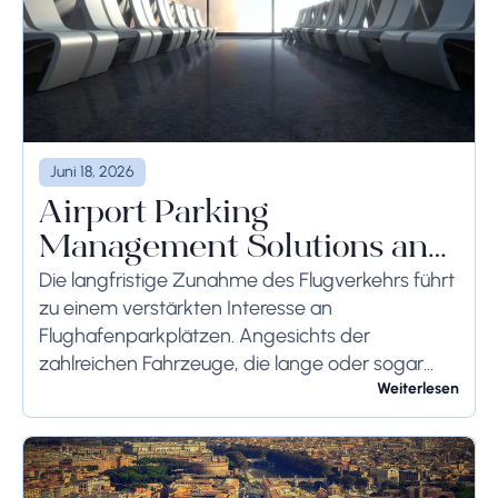
Juni 18, 2026
Airport Parking
Management Solutions and
Systems
Die langfristige Zunahme des Flugverkehrs führt
zu einem verstärkten Interesse an
Flughafenparkplätzen. Angesichts der
zahlreichen Fahrzeuge, die lange oder sogar
wochenlang auf dem Flughafengelände
Weiterlesen
verbleiben, sollten die bodenseitigen
Begrenzungen angemessen berücksichtigt
werden, um schwerwiegende Folgen zu...