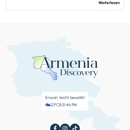
und bietet ihren Bewohnern so viel. Bangalore ist
Weiterlesen
berühmt für seine...
Eriwan: leicht bewölkt
23°C
8:31:47 PM