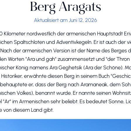
Berg Aragats
Aktualisiert am Juni 12, 2026
40 Kilometer nordwestlich der armenischen Hauptstadt Eriw
eichen Spaltschloten und Adventivkegeln. Er ist auch der v
Nach der armenischen Version ist der Name des Berges 
s den Worten "Ara und gah" zusammensetzt und "der Thron 
nischer König namens Ara Geghetsik (Ara der Schöne). Mo
istoriker, erwähnte diesen Berg in seinem Buch "Geschich
 behauptete er, dass der Berg nach Aramaneak, dem So
chen Volkes), benannt wurde. Er nannte seinen Wohnsitz
el "Ar" im Armenischen sehr beliebt. Es bedeutet Sonne, Li
e von diesem Land gibt.