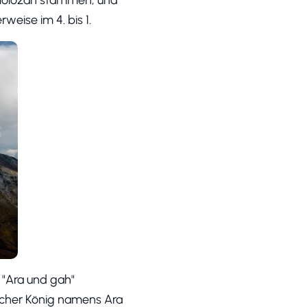
weise im 4. bis 1.
 "Ara und gah"
scher König namens Ara