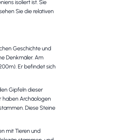
ns isoliert ist. Sie
ehen Sie die relativen
ischen Geschichte und
erne Denkmäler. Am
200m). Er befindet sich
den Gipfeln dieser
ier haben Archäologen
t stammen. Diese Steine
n mit Tieren und
 Holozän stammen, und