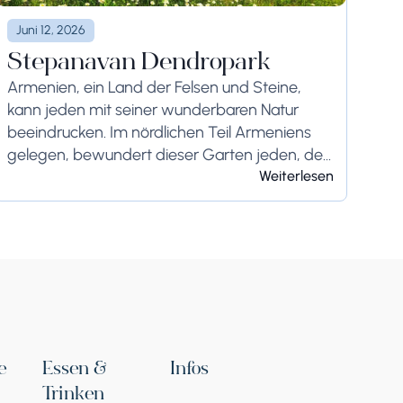
Juni 12, 2026
Stepanavan Dendropark
Armenien, ein Land der Felsen und Steine,
kann jeden mit seiner wunderbaren Natur
beeindrucken. Im nördlichen Teil Armeniens
gelegen, bewundert dieser Garten jeden, der
ihn besucht. Er liegt 12 km von Stepanavan
Weiterlesen
(Region Lori) und 155...
e
Essen &
Infos
Trinken