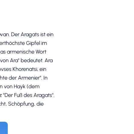
an. Der Aragats ist ein
ierthöchste Gipfel im
das armenische Wort
von Ara" bedeutet. Ara
vses Khorenatsi, ein
te der Armenier". In
hn von Hayk (dem
 "Der Fuß des Aragats".
cht, Schöpfung, die