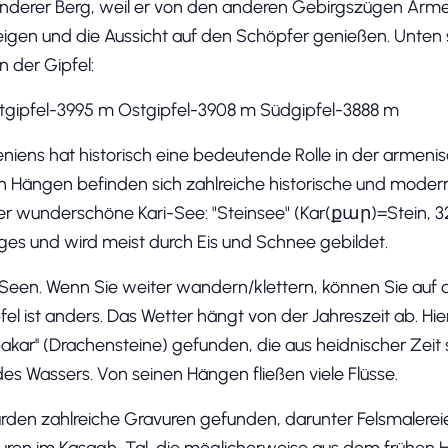
onderer Berg, weil er von den anderen Gebirgszügen Armenie
eigen und die Aussicht auf den Schöpfer genießen. Unten s
n der Gipfel:
tgipfel-3995 m Ostgipfel-3908 m Südgipfel-3888 m
niens hat historisch eine bedeutende Rolle in der armen
nen Hängen befinden sich zahlreiche historische und mod
er wunderschöne Kari-See: "Steinsee" (Kar(քար)=Stein, 3
es und wird meist durch Eis und Schnee gebildet.
e Seen. Wenn Sie weiter wandern/klettern, können Sie auf 
fel ist anders. Das Wetter hängt von der Jahreszeit ab. H
akar'' (Drachensteine) gefunden, die aus heidnischer Zei
des Wassers. Von seinen Hängen fließen viele Flüsse.
den zahlreiche Gravuren gefunden, darunter Felsmalereie
uren im Kasagh-Tal, die möglicherweise aus dem frühen