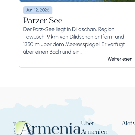
Juni 12, 2026
Parzer See
Der Parz-See liegt in Dilidschan, Region
Tawusch, 9 km von Dilidschan entfernt und
1350 m über dem Meeresspiegel. Er verfügt
über einen Bach und ein
Landrutschphänomen. Der See enthält
Weiterlesen
Quellen und ist 300 m lang und...
Über
Akti
Armenien