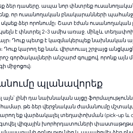
կսեք ձեր դասերը, ապա նոր փնտրեք ուսանողակ
տենք, որ ուսանողական բնակարանների պահանջա
 սկսեք ձեր որոնումը։ Շատ էժան ուսանողական
սկսելն է փնտրել 2-3 ամիս առաջ, մինչև տեղափո
այր։ Դուք պետք է կազմակերպեք նախնական այ
 Դուք կարող եք նաև վիրտուալ շրջայց անցկաց
ոշ գործակալների անշարժ գույքով, որոնք այն մ
ի միջոցով։
մանումը պլանավորեք
 այն՝ լինի դա նախնական այցը ֆորմալություն
 համար, թե ձեր վերջնական ժամանումը մշտա
րող եք վարձակալել տեղափոխման (pick-up և d
 օգտվել վիզային խորհրդատուների փաստաթղթ
ամալսարանի օգնությունից և ապահովել ձեր բն