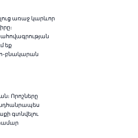
լուց առաջ կարևոր
իրը։
պահովագրության
մ եք
իո-բնակարան
ան։ Որոշները
 ընդհանրապես
աքի գտնվելու
համար