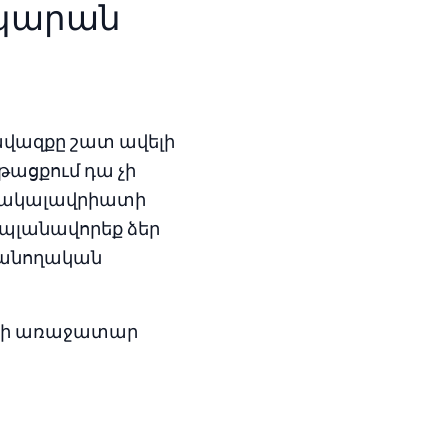
ակարան
ավազքը շատ ավելի
թացքում դա չի
է բակալավրիատի
 պլանավորեք ձեր
ւսանողական
անի առաջատար