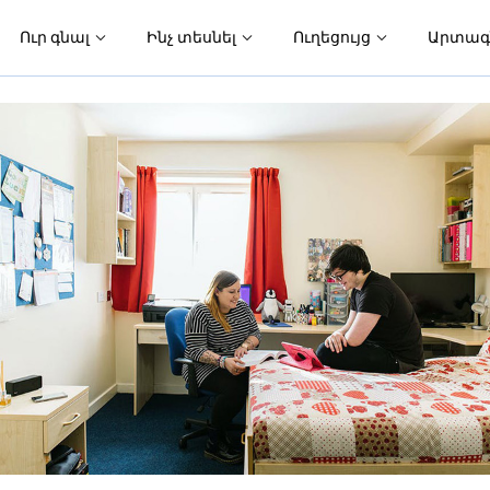
Ուր գնալ
Ինչ տեսնել
Ուղեցույց
Արտագ