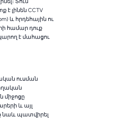
նել։ Տուն
ք է լինեն CCTV
m) և հրդեհային ու
րի համար դուք
կարող է մահացու
իական ուսման
նողական
ն միջոցը
արերի և այլ
ք նաև պատվիրել