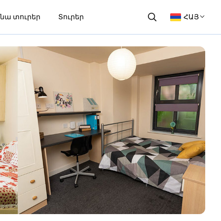
նա տուրեր
Տուրեր
ՀԱՅ