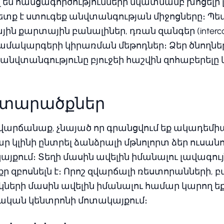
են հանցագործությունների նկատմամբ խոցելի լի
տք է ստուգեք անվտանգության միջոցները։ Պետ
ին քարտային բանալիներ, դռան զանգեր (interco
մակարգերի կիրառման մեթոդներ։ Ձեր ծնողնե
անվտանգությունը բյուջեի հաշվին զոհաբերելը 
ա տարածքներ
զվարճանաք, չնայած որ գրանցվում եք ակադեմ
ր կլինի ընտրել ձանձրալի մթնոլորտ ձեր ուսա
յքում։ Տեղի մասին ավելին իմանալու լավագույ
ր զբոսնելն է։ Որոշ զվարճալի ռեստորանների, բ
ների մասին ավելին իմանալու համար կարող ե
նական կենտրոնի մոտակայքում։