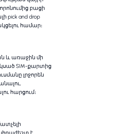
որոնումից բացի
 pick and drop
կցելու համար։
ան և առաջին մի
 սկսած SIM-քարտից
ւսմանը լրջորեն
անալու,
ու հարցում։
մատչելի
նհրաժեշտ է