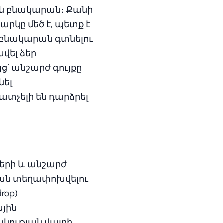
ան բնակարան։ Քանի
րկը մեծ է, պետք է
 բնակարան գտնելու
խվել ձեր
ց՝ անշարժ գույքը
նել
ատչելի են դարձրել
ների և անշարժ
կան տեղափոխվելու
rop)
ային
ակության վայրի