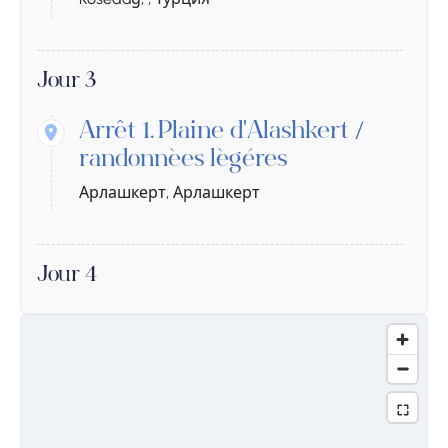
Jour 3
Arrêt 1.
Plaine d'Alashkert /
randonnées légères
Арлашкерт, Арлашкерт
Jour 4
Arrêt 1.
Mont Bardogh (Tekelti
Dağı) → Erevan
Турция, , Турция