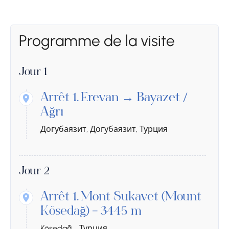
Programme de la visite
Jour 1
Arrêt 1.
Erevan → Bayazet /
Ağrı
Догубаязит, Догубаязит, Турция
Jour 2
Arrêt 1.
Mont Sukavet (Mount
Kösedağ) – 3445 m
Kösedağ, , Турция