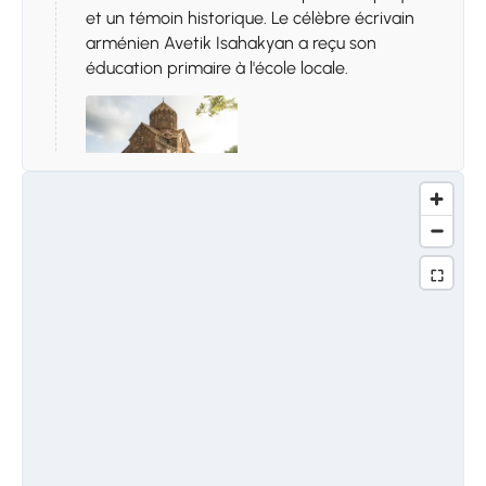
et un témoin historique. Le célèbre écrivain
arménien Avetik Isahakyan a reçu son
éducation primaire à l'école locale.
Arrêt 2.
Visite de la ville de
Gyumri
La deuxième ville d’Arménie, Gyumri, qui a
également été appelée Leninakan,
Alexandrapol et, dans sa version arménienne
d’origine, Kumayri, est habitée depuis le 3e
millénaire. Après avoir traversé un très long
parcours historique, Gyumri se présente
aujourd’hui avec sa vieille ville, la mieux
préservée dans le centre-ville. Chaque