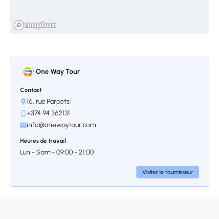
bâtiment de Gyumri a son histoire, riche de
l’esprit de l’architecture médiévale
arménienne. Cette ville touristique est
attrayante grâce à ses beaux bâtiments, ses
rues, ses églises et, bien sûr, à son
atmosphère gyumriote incomparable et
One Way Tour
unique ; après tout, Gyumri est le centre de
l’humour, des arts et de l’artisanat en
Contact
Arménie. Les trois célèbres églises de Gyumri
16, rue Parpetsi
et la Forteresse noire sont également incluses
+374 94 362131
dans la visite de la ville.
info@onewaytour.com
Heures de travail
Lun - Sam - 09:00 - 21:00
Visiter le fournisseur
Arrêt 3.
Musée Dzitoghtsyan
La maison-musée Dzitoghtsyan est située au