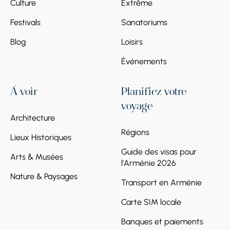
Culture
Extrême
Arrêt 4.
Forteresse Noire
Festivals
Sanatoriums
La Forteresse Noire est une forteresse
Blog
Loisirs
défensive construite en pierre noire. Elle a été
bâtie en 1834 après la deuxième guerre
Événements
russo-persane. Le système de drainage, qui
protégeait les murs du château contre la
À voir
Planifiez votre
pluie, mérite une attention particulière. La
Forteresse Noire, aujourd’hui transformée en
voyage
centre touristique, rappelle aux visiteurs son
Architecture
passé militaire.
Régions
Lieux Historiques
Guide des visas pour
Arts & Musées
l'Arménie 2026
Nature & Paysages
Transport en Arménie
Carte SIM locale
Banques et paiements