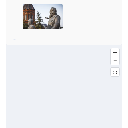
Arrêt 2.
Maison-musée
Dzitoghtsonts
La maison-musée Dzitoghtsonts est située au
centre de Gyumri et présente la vie
quotidienne, la culture et l’histoire de la ville.
Le musée est installé dans le manoir de la
famille Dzitoghtsyan, construit en 1872, connu
pour sa belle combinaison de tuf rouge et
noir. En 1984, le bâtiment a été transformé en
musée, présentant la structure
d’autogouvernance, l’artisanat, la vie sociale
et la culture spirituelle d’Alexandropol
(aujourd’hui Gyumri) des années 1860 aux