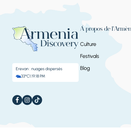
À propos de l'Armén
Culture
Festivals
Blog
Erevan : nuages ​​dispersés
33°C
1:19:19 PM