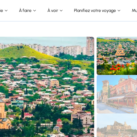
ie
À faire
À voir
Planifiez votre voyage
Mu