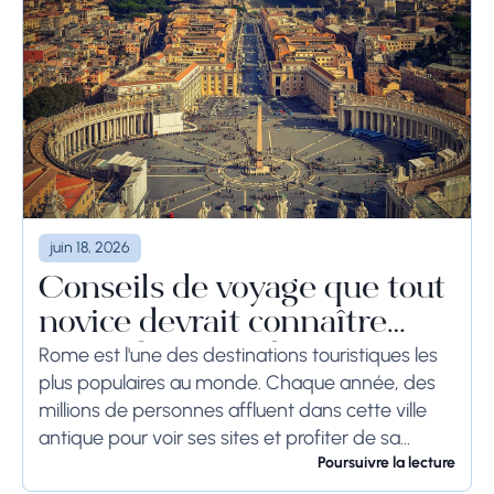
juin 18, 2026
Conseils de voyage que tout
novice devrait connaître
avant de se rendre à Rome
Rome est l'une des destinations touristiques les
plus populaires au monde. Chaque année, des
millions de personnes affluent dans cette ville
antique pour voir ses sites et profiter de sa
culture. Si vous prévoyez de visiter...
Poursuivre la lecture