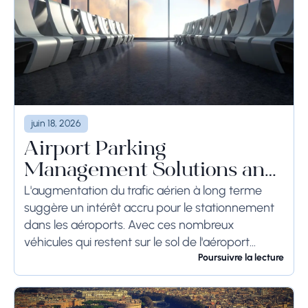
juin 18, 2026
Airport Parking
Management Solutions and
Systems
L'augmentation du trafic aérien à long terme
suggère un intérêt accru pour le stationnement
dans les aéroports. Avec ces nombreux
véhicules qui restent sur le sol de l'aéroport
pendant une longue période, voire des
Poursuivre la lecture
semaines, les...