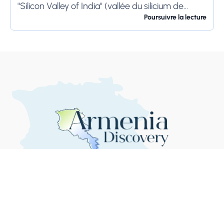
"Silicon Valley of India" (vallée du silicium de
l'Inde) et "IT Hub" (centre...
Poursuivre la lecture
Erevan : nuages ​​dispersés
30°C
11:44:56 AM