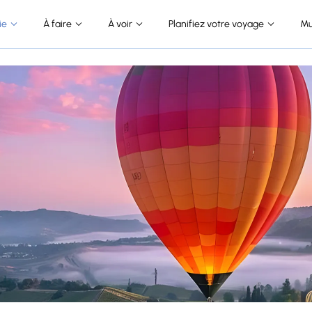
ie
À faire
À voir
Planifiez votre voyage
Mu