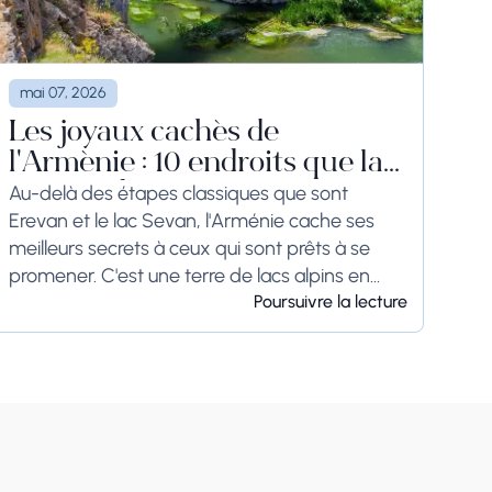
mai 07, 2026
Les joyaux cachés de
l'Arménie : 10 endroits que la
plupart des touristes ne
Au-delà des étapes classiques que sont
Erevan et le lac Sevan, l'Arménie cache ses
trouvent jamais
meilleurs secrets à ceux qui sont prêts à se
promener. C'est une terre de lacs alpins en
forme de cœur, de ponts...
Poursuivre la lecture