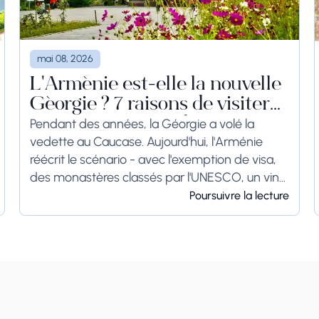
mai 08, 2026
L'Arménie est-elle la nouvelle
Géorgie ? 7 raisons de visiter
l'étoile montante du Caucase
Pendant des années, la Géorgie a volé la
vedette au Caucase. Aujourd'hui, l'Arménie
en 2026
réécrit le scénario - avec l'exemption de visa,
des monastères classés par l'UNESCO, un vin
vieux de 6 000 ans et une capitale...
Poursuivre la lecture