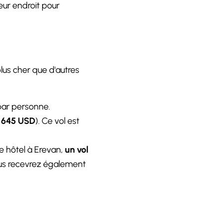
eur endroit pour
 plus cher que d'autres
par personne.
n
645 USD
). Ce vol est
e hôtel à Erevan,
un vol
Vous recevrez également