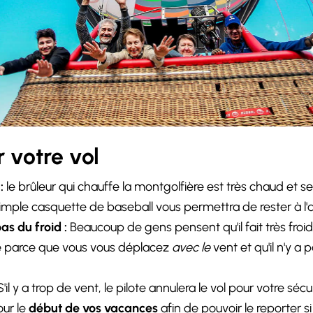
 votre vol
:
le brûleur qui chauffe la montgolfière est très chaud et s
imple casquette de baseball vous permettra de rester à l'a
as du froid :
Beaucoup de gens pensent qu'il fait très froid 
le parce que vous vous déplacez
avec le
vent et qu'il n'y a 
'il y a trop de vent, le pilote annulera le vol pour votre séc
our le
début de vos vacances
afin de pouvoir le reporter s