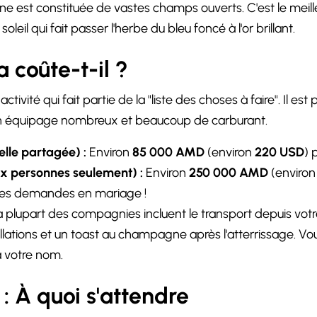
e est constituée de vastes champs ouverts. C'est le meill
oleil qui fait passer l'herbe du bleu foncé à l'or brillant.
 coûte-t-il ?
tivité qui fait partie de la "liste des choses à faire". Il est
 un équipage nombreux et beaucoup de carburant.
elle partagée) :
Environ
85 000 AMD
(environ
220 USD
) 
ux personnes seulement) :
Environ
250 000 AMD
(enviro
 les demandes en mariage !
 plupart des compagnies incluent le transport depuis votr
ollations et un toast au champagne après l'atterrissage. 
 à votre nom.
: À quoi s'attendre