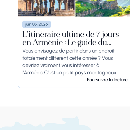
juin 05, 2026
L'itinéraire ultime de 7 jours
en Arménie : Le guide du
voyageur débutant (2026)
Vous envisagez de partir dans un endroit
totalement différent cette année ? Vous
devriez vraiment vous intéresser à
l'Arménie.C'est un petit pays montagneux
situé à la croisée de l'Europe et de l'Asie. C'est
Poursuivre la lecture
un endroit très...