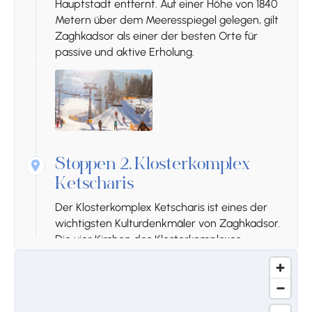
Hauptstadt entfernt. Auf einer Höhe von 1840
Metern über dem Meeresspiegel gelegen, gilt
Zaghkadsor als einer der besten Orte für
passive und aktive Erholung.
Stoppen 2.
Klosterkomplex
Ketscharis
Der Klosterkomplex Ketscharis ist eines der
wichtigsten Kulturdenkmäler von Zaghkadsor.
Die vier Kirchen des Klosterkomplexes
wurden im 11.–13. Jahrhundert erbaut. Dank
der Fürsten Pahlavuni und Proschian war
Ketscharis mit seiner einzigartigen
Architektur und reichen Geschichte über