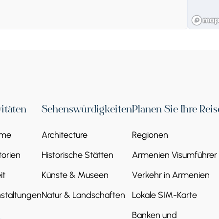
Грузия
vitäten
Sehenswürdigkeiten
Planen Sie Ihre Reis
eme
Architecture
Regionen
orien
Historische Stätten
Armenien Visumführer
it
Künste & Museen
Verkehr in Armenien
staltungen
Natur & Landschaften
Lokale SIM-Karte
Banken und