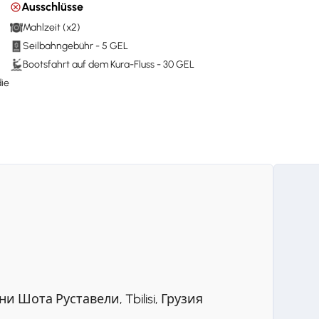
Ausschlüsse
Mahlzeit (x2)
Seilbahngebühr - 5 GEL
Bootsfahrt auf dem Kura-Fluss - 30 GEL
die
Шота Руставели, Tbilisi, Грузия