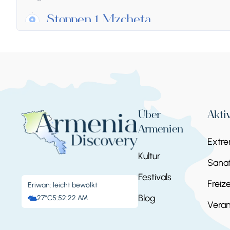
Stoppen 1.
Mzcheta
Mtskheta-Shiomgvime Monastery, Мцхета, 
Über
Akti
Armenien
Extr
Kultur
Sanat
Festivals
Freize
Eriwan: leicht bewölkt
Blog
27°C
5:52:23 AM
Veran