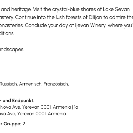
nd heritage. Visit the crystal-blue shores of Lake Sevan
ery. Continue into the lush forests of Dilijan to admire th
asteries. Conclude your day at Ijevan Winery, where you’l
itions.
landscapes.
 Russisch, Armenisch, Französisch,
- und Endpunkt:
-Nova Ave, Yerevan 0001, Armenia | 1a
va Ave, Yerevan 0001, Armenia
r Gruppe:
12