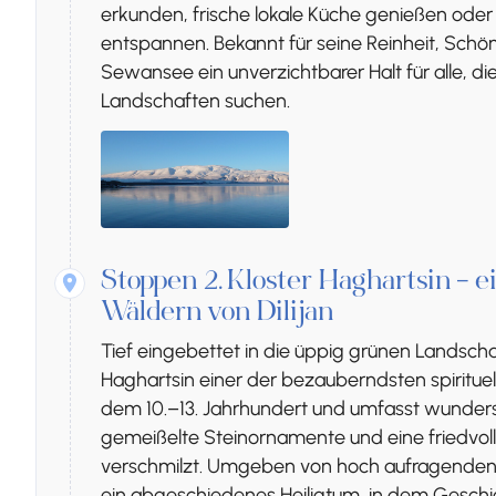
erkunden, frische lokale Küche genießen ode
entspannen. Bekannt für seine Reinheit, Schön
Sewansee ein unverzichtbarer Halt für alle, d
Landschaften suchen.
Stoppen 2.
Kloster Haghartsin – e
Wäldern von Dilijan
Tief eingebettet in die üppig grünen Landschaf
Haghartsin einer der bezauberndsten spiritu
dem 10.–13. Jahrhundert und umfasst wundersc
gemeißelte Steinornamente und eine friedvol
verschmilzt. Umgeben von hoch aufragenden
ein abgeschiedenes Heiligtum, in dem Geschic