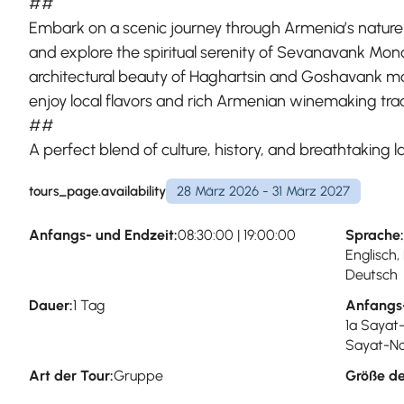
##
Embark on a scenic journey through Armenia’s nature a
and explore the spiritual serenity of Sevanavank Monast
architectural beauty of Haghartsin and Goshavank mon
enjoy local flavors and rich Armenian winemaking trad
##
A perfect blend of culture, history, and breathtaking 
tours_page.availability
28 März 2026 - 31 März 2027
Anfangs- und Endzeit:
08:30:00 | 19:00:00
Sprache:
Englisch,
Deutsch
Dauer:
1 Tag
Anfangs
1a Sayat
Sayat-No
Art der Tour:
Gruppe
Größe de