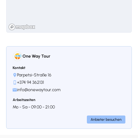
Kunsthandwerk
A Day in Dilijan – Nature, Culture &
Handicrafts
One Way Tour
Kontakt
Parpetsi-Straße 16
Tag 4
+374 94 362131
info@onewaytour.com
Stoppen 1.
Shopping &
Entspannung in Jerewan
Arbeitszeiten
Mo - Sa - 09:00 - 21:00
Yerevan, Yerevan
Anbieter besuchen