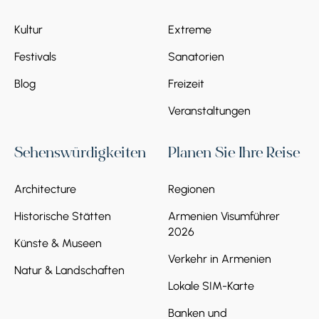
Stoppen 1.
Vollkommene
Kultur
Extreme
Entspannung & Erholung im
Festivals
Sanatorien
SPA-Ort Dschermuk
Blog
Freizeit
Jermuk, Jermuk
Veranstaltungen
Sehenswürdigkeiten
Planen Sie Ihre Reise
Architecture
Regionen
Historische Stätten
Armenien Visumführer
Tag 7
2026
Künste & Museen
Stoppen 1.
Vollkommene
Verkehr in Armenien
Natur & Landschaften
Entspannung & Erholung im
Lokale SIM-Karte
SPA-Ort Dschermuk
Banken und
Jermuk, Jermuk