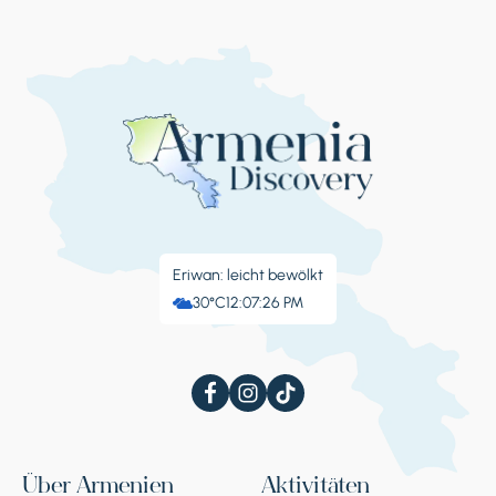
Tag 5
Stoppen 1.
Tempel von Garni,
Azat-Schlucht & optionales
SUP-Abenteuer
Garni, Garni
Eriwan: leicht bewölkt
30°C
12:07:27 PM
Tag 6
Über Armenien
Aktivitäten