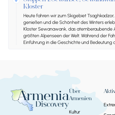
Stoppen 1.
Sewansee, Sewanawank
Kloster
Heute fahren wir zum Skigebiet Tsaghkadzor
genießen und die Schönheit des Winters erl
Kloster Sewanawank, das atemberaubende Au
größten Alpenseen der Welt. Während der Fah
Einführung in die Geschichte und Bedeutung 
besuchen wir das historische Kecharis-Kloster
Komplex, der das reiche Erbe der Region wide
während Reiseleiter und Fahrer nach Jerewan
Übernachtung: Tsaghkadzor
Tag 3
Über
Akti
Armenien
Stoppen 1.
Freier Tag - Tsaghkadz
Extr
Kultur
Genießen Sie einen entspannten Tag in Tsag