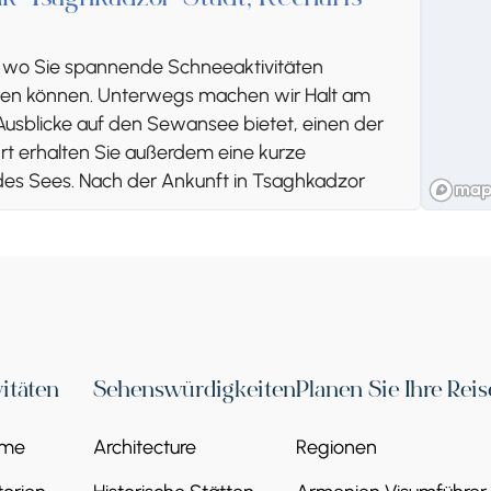
-Tsaghkadzor-Stadt, Kecharis-
, wo Sie spannende Schneeaktivitäten
eben können. Unterwegs machen wir Halt am
sblicke auf den Sewansee bietet, einen der
rt erhalten Sie außerdem eine kurze
des Sees. Nach der Ankunft in Tsaghkadzor
, einen beeindruckenden mittelalterlichen
rspiegelt. Wir übernachten in Tsaghkadzor,
 zurückkehren.
vitäten
Sehenswürdigkeiten
Planen Sie Ihre Reis
or
eme
Architecture
Regionen
hkadzor, Armeniens wichtigstem