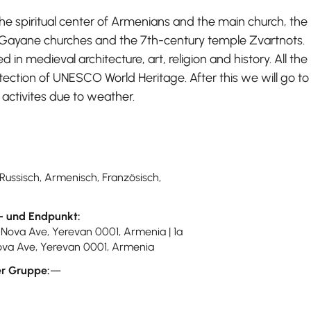
t the spiritual center of Armenians and the main church, the
. Gayane churches and the 7th-century temple Zvartnots.
ed in medieval architecture, art, religion and history. All the
tection of UNESCO World Heritage. After this we will go to
activites due to weather.
 Russisch, Armenisch, Französisch,
- und Endpunkt:
-Nova Ave, Yerevan 0001, Armenia | 1a
va Ave, Yerevan 0001, Armenia
r Gruppe:
—