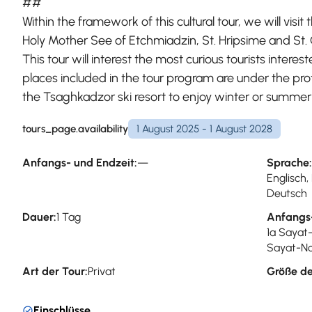
##
Within the framework of this cultural tour, we will visi
Holy Mother See of Etchmiadzin, St. Hripsime and St
This tour will interest the most curious tourists interest
places included in the tour program are under the pro
the Tsaghkadzor ski resort to enjoy winter or summer 
tours_page.availability
1 August 2025 - 1 August 2028
Anfangs- und Endzeit:
—
Sprache:
Englisch,
Deutsch
Dauer:
1 Tag
Anfangs
1a Sayat
Sayat-No
Art der Tour:
Privat
Größe de
Einschlüsse