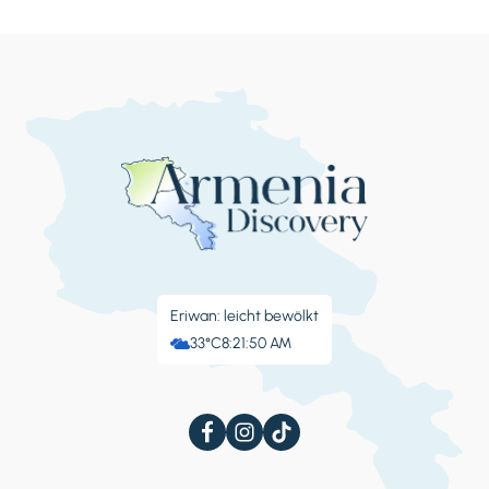
Eriwan: leicht bewölkt
33°C
8:21:51 AM