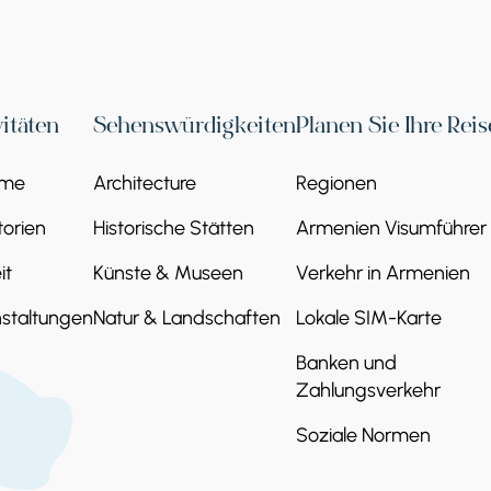
vitäten
Sehenswürdigkeiten
Planen Sie Ihre Reis
eme
Architecture
Regionen
orien
Historische Stätten
Armenien Visumführer
it
Künste & Museen
Verkehr in Armenien
staltungen
Natur & Landschaften
Lokale SIM-Karte
Banken und
Zahlungsverkehr
Soziale Normen