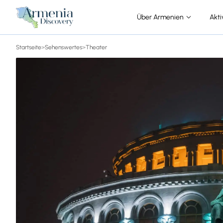
Über Armenien
Akti
Startseite
>
Sehenswertes
>
Theater