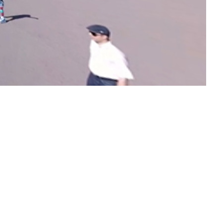
Kapelle der Kamakatar
Weiterlesen
St.-Nikolaus-Kirche,
Amrakits