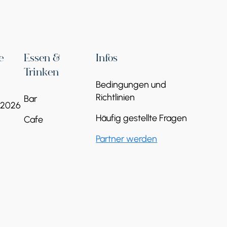
e
Essen &
Infos
Trinken
Bedingungen und
Richtlinien
Bar
 2026
Häufig gestellte Fragen
Cafe
Partner werden
St.-Jakobs-Kirche
Republik Armenien, Provinz Ararat, Dorf
Ararat
Weiterlesen