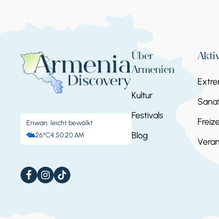
Über
Akti
Armenien
Extr
Kultur
Sanat
Festivals
Freize
Eriwan: leicht bewölkt
Blog
26°C
4:50:23 AM
Veran