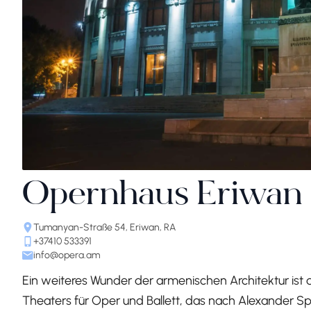
Opernhaus Eriwan
Tumanyan-Straße 54, Eriwan, RA
+37410 533391
info@opera.am
Ein weiteres Wunder der armenischen Architektur i
Theaters für Oper und Ballett, das nach Alexander S